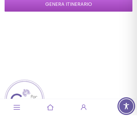
For.me.sa Srl
Via Canvelli 6 – 43015 Noceto PR