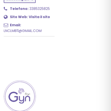
Telefono:
3385325825
Sito Web:
Visita il sito
Email:
LNCLMB11@GMAIL.COM