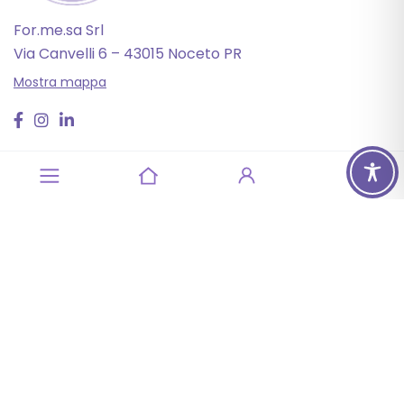
For.me.sa Srl
Via Canvelli 6 – 43015 Noceto PR
Mostra mappa
Servizio Clienti
+39 0521 628482
Lunedì – Venerdì: 8:30 – 17:30
Sabato e domenica: Chiuso
info@forgyn.it
Informazioni
Account