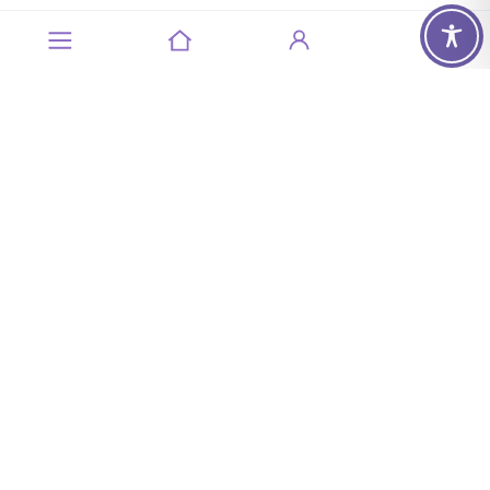
Servizio Clienti
+39 0521 628482
Lunedì – Venerdì: 8:30 – 17:30
Sabato e domenica: Chiuso
info@forgyn.it
Informazioni
Account
Chi Siamo
Il mio account
Termini e Condizioni
Privacy Policy
Informazioni Legali
Dichiarazione di