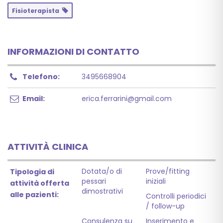
Fisioterapista
INFORMAZIONI DI CONTATTO
Telefono:
3495668904
Email:
erica.ferrarini@gmail.com
ATTIVITÀ CLINICA
Dotata/o di
Prove/fitting
Tipologia di
pessari
iniziali
attività offerta
dimostrativi
alle pazienti:
Controlli periodici
/ follow-up
Consulenza su
Inserimento e