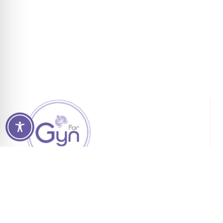
For.me.sa Srl
Via Canvelli 6 – 43015 Noceto PR
Mostra mappa