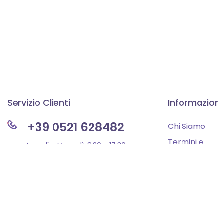
Servizio Clienti
Informazion
+39 0521 628482
Chi Siamo
Termini e
Lunedì – Venerdì: 8:30 – 17:30
Condizioni
Sabato e domenica: Chiuso
Privacy Polic
Informazioni 
info@forgyn.it
Dichiarazione
Accessibilità