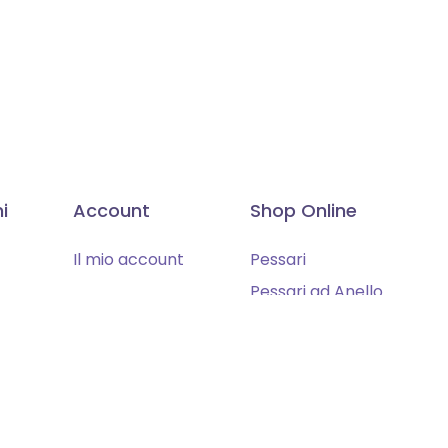
i
Account
Shop Online
Il mio account
Pessari
Pessari ad Anello
Pessari Speciali
y
Accessori
Legali
 di