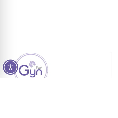
For.me.sa Srl
Via Canvelli 6 – 43015 Noceto PR
Mostra mappa