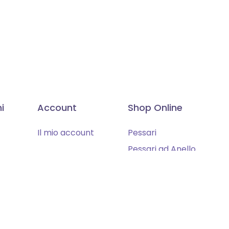
i
Account
Shop Online
Il mio account
Pessari
Pessari ad Anello
Pessari Speciali
y
Accessori
Legali
 di