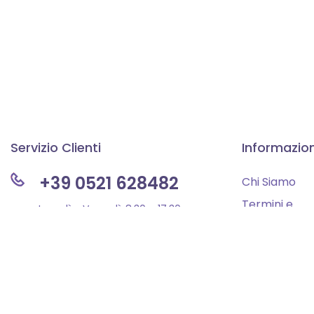
Servizio Clienti
Informazion
+39 0521 628482
Chi Siamo
Termini e
Lunedì – Venerdì: 8:30 – 17:30
Condizioni
Sabato e domenica: Chiuso
Privacy Polic
Informazioni 
info@forgyn.it
Dichiarazione
Accessibilità