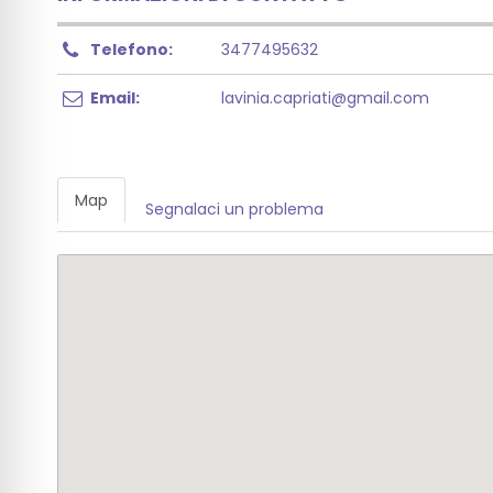
Telefono:
3477495632
Email:
lavinia.capriati@gmail.com
Map
Segnalaci un problema